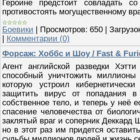
Героине предстоит совладать с
противостоять могущественному вра
Боевики
|
Просмотров:
650
|
Загрузок
|
Комментарии (0)
Форсаж: Хоббс и Шоу / Fast & Fur
Агент английской разведки Хэтти
способный уничтожить миллионы л
которую устроил кибернетически
защитить вирус от попадания в 
собственное тело, и теперь у неё е
спасение человечества от биологи
заклятый враг и соперник Деккард
но в этот раз им придется оставить
судьбы миллионов людей и жизнь се