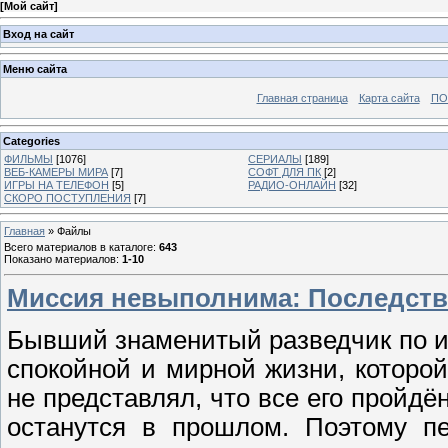
[
Мой сайт
]
Вход на сайт
Меню сайта
Главная страница
Карта сайта
ПО
Categories
ФИЛЬМЫ
[1076]
СЕРИАЛЫ
[189]
ВЕБ-КАМЕРЫ МИРА
[7]
СОФТ ДЛЯ ПК
[2]
ИГРЫ НА ТЕЛЕФОН
[5]
РАДИО-ОНЛАЙН
[32]
СКОРО ПОСТУПЛЕНИЯ
[7]
Главная
»
Файлы
Всего материалов в каталоге
:
643
Показано материалов
:
1-10
Миссия невыполнима: Последствия 
Бывший знаменитый разведчик по и
спокойной и мирной жизни, которо
не представлял, что все его пройдё
останутся в прошлом. Поэтому пе