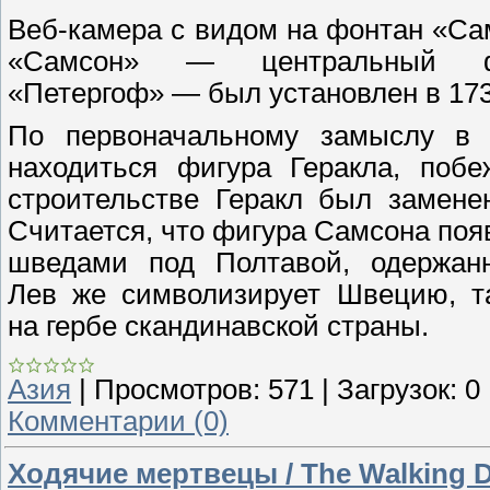
Веб-камера с видом на фонтан «Са
«Самсон» — центральный фон
«Петергоф» — был установлен в 173
По первоначальному замыслу в 
находиться фигура Геракла, побе
строительстве Геракл был замене
Считается, что фигура Самсона появ
шведами под Полтавой, одержан
Лев же символизирует Швецию, та
на гербе скандинавской страны.
Азия
|
Просмотров:
571
|
Загрузок:
0
Комментарии (0)
Ходячие мертвецы / The Walking 