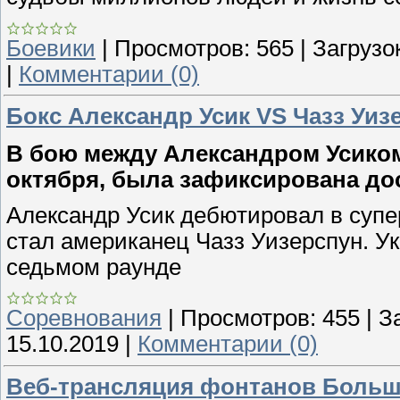
Боевики
|
Просмотров:
565
|
Загрузок
|
Комментарии (0)
Бокс Александр Усик VS Чазз Уиз
В бою между Александром Усиком 
октября, была зафиксирована до
Александр Усик дебютировал в супе
стал американец Чазз Уизерспун. У
седьмом раунде
Соревнования
|
Просмотров:
455
|
З
15.10.2019
|
Комментарии (0)
Веб-трансляция фонтанов Больш