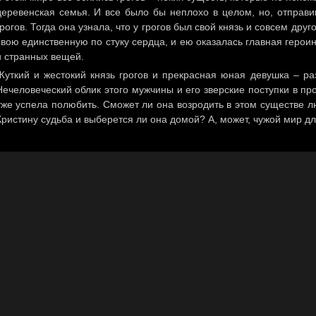
деревенская семья. И все было бы неплохо в целом, но, отправи
грогов. Тогда она узнала, что у грогов был свой князь и совсем друг
свою единственную по стуку сердца, и ею оказалась главная герои
и странных вещей.
Жуткий и жестокий князь грогов и прекрасная юная девушка – ра
Нечеловеческий облик этого мужчины и его зверские поступки в п
уже успела полюбить. Сможет ли она возродить в этом существе л
Кристину судьба и выберется ли она домой? А, может, чужой мир дл