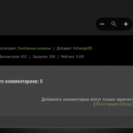
Любовные романы
Arhangel85
Категория
:
|
Добавил
:
Просмотров
:
401
|
Загрузок
:
208
|
Рейтинг
:
0.0
/
0
го комментариев
:
0
Добавлять комментарии могут только зарегис
[
|
Регистрация
Вход