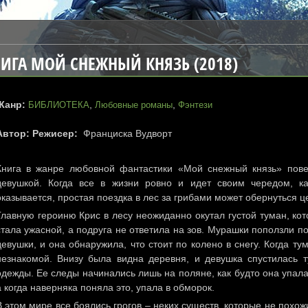
ИГА МОЙ СНЕЖНЫЙ КНЯЗЬ (2018)
Жанр:
,
,
БИБЛИОТЕКА
Любовные романы
Фэнтези
Автор: Режисер:
Франциска Вудворт
Книга в жанре любовной фантастики «Мой снежный князь» пове
девушкой. Когда все в жизни ровно и идет своим чередом, ка
оказывается, простая поездка в лес за грибами может обернуться 
Главную героиню Крис в лесу неожиданно окутал густой туман, кот
стала ужасной, а подруга не ответила на зов. Мурашки поползли по 
девушки, и она обнаружила, что стоит по колено в снегу. Когда т
незнакомой. Внизу была видна деревня, и девушка спустилась 
одежды. Ее следы начинались лишь на поляне, как будто она упала 
а когда наверняка поняла это, упала в обморок.
В этом мире все боялись грогов – неких существ, которые не похож