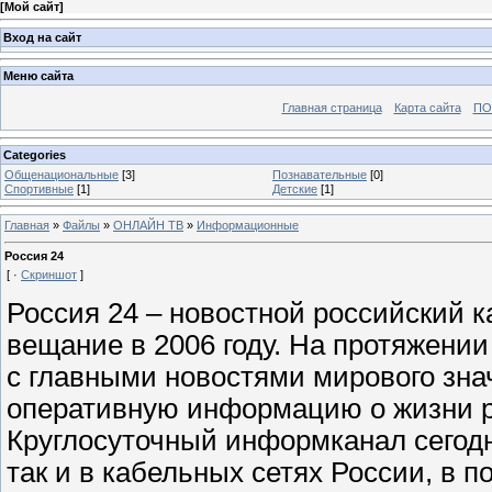
[
Мой сайт
]
Вход на сайт
Меню сайта
Главная страница
Карта сайта
ПО
Categories
Общенациональные
[3]
Познавательные
[0]
Спортивные
[1]
Детские
[1]
Главная
»
Файлы
»
ОНЛАЙН ТВ
»
Информационные
Россия 24
[ ·
Скриншот
]
Россия 24 – новостной российский 
вещание в 2006 году. На протяжении
с главными новостями мирового зна
оперативную информацию о жизни р
Круглосуточный информканал сегодн
так и в кабельных сетях России, в 