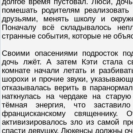
долгое время пустовал. Люси, доч
помешать родителям реализовать 
друзьями, менять школу и окруж
Поначалу всё складывалось неп
странные события, которые не объя
Своими опасениями подросток по
дочь лжёт. А затем Кэти стала с
комнате начали летать и разбива
шорохи и прочие звуки, указывающи
отказывалась верить в паранормал
наткнулась на чердаке на старую
тёмная энергия, что застави
францисканскому священнику. 
активизировалось зло из самой п
спасти девушку, Люкенсы должны очи