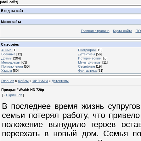
[
Мой сайт
]
Вход на сайт
Меню сайта
Главная страница
Карта сайта
ПО
Categories
Аниме
[1]
Биографии
[15]
Военные
[12]
Детективы
[56]
Драмы
[204]
Исторические
[16]
Мелодрамы
[63]
Мультфильмы
[11]
Приключения
[50]
Семейные
[19]
Ужасы
[80]
Фантастика
[51]
Главная
»
Файлы
»
ФИЛЬМЫ
»
Детективы
Призрак / Wraith HD 720p
[ ·
Скриншот
]
В последнее время жизнь супруго
семьи потерял работу, что привел
положение вынудило героев оста
переехать в новый дом. Семья по