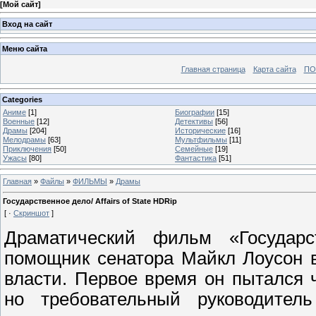
[
Мой сайт
]
Вход на сайт
Меню сайта
Главная страница
Карта сайта
ПО
Categories
Аниме
[1]
Биографии
[15]
Военные
[12]
Детективы
[56]
Драмы
[204]
Исторические
[16]
Мелодрамы
[63]
Мультфильмы
[11]
Приключения
[50]
Семейные
[19]
Ужасы
[80]
Фантастика
[51]
Главная
»
Файлы
»
ФИЛЬМЫ
»
Драмы
Государственное дело/ Affairs of State HDRip
[ ·
Скриншот
]
Драматический фильм «Государс
помощник сенатора Майкл Лоусон 
власти. Первое время он пытался 
но требовательный руководитель