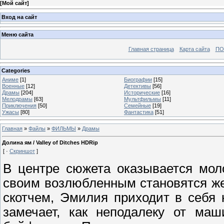
[
Мой сайт
]
Вход на сайт
Меню сайта
Главная страница
Карта сайта
ПО
Categories
Аниме
[1]
Биографии
[15]
Военные
[12]
Детективы
[56]
Драмы
[204]
Исторические
[16]
Мелодрамы
[63]
Мультфильмы
[11]
Приключения
[50]
Семейные
[19]
Ужасы
[80]
Фантастика
[51]
Главная
»
Файлы
»
ФИЛЬМЫ
»
Драмы
Долина ям / Valley of Ditches HDRip
[ ·
Скриншот
]
В центре сюжета оказывается мол
своим возлюбленным становятся же
скотчем, Эмилия приходит в себя
замечает, как неподалеку от маш