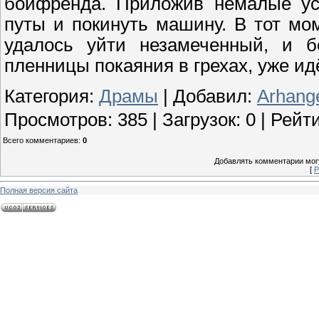
бойфренда. Приложив немалые уси
путы и покинуть машину. В тот мо
удалось уйти незамеченный, и б
пленницы покаяния в грехах, уже идё
Категория
:
Драмы
|
Добавил
:
Arhang
Просмотров
:
385
|
Загрузок
:
0
|
Рейти
Всего комментариев
:
0
Добавлять комментарии могу
[
Р
Полная версия сайта