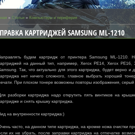
»
»
вная
Статьи
Компьютеры и периферия
ПРАВКА КАРТРИДЖЕЙ SAMSUNG ML-1210
Заправлять будем картридж от принтера Samsung ML-1210. 
картриджей на данный тип, например, Xerox PE14, Xerox PE16, X
Samsung. Так, что актуально для этого картриджа, будет верно и
картриджа нет ничего сложного, главное выбрать хороший тонер
печати. При плохом тонере возможны повторы изображения, серый ф
Для разборки картриджа надо открутить пять винтиков на крышк
картридже и снять крышку картриджа.
Вид на внутренности картриджа:)
Очень часто, на данном типе картриджа, на кромке ножа очистки пр
если их не убрать, после заправки картриджа на отпечатке возм