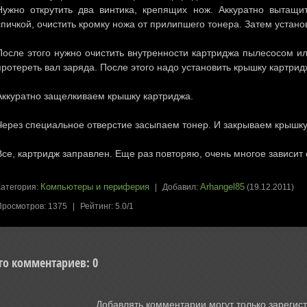
Нужно открутить два винтика, крепящих нож. Аккуратно вытащи
спичкой, очистить кромку ножа от прилипшего тонера. Затем устано
После этого нужно очистить внутренности картриджа пылесосом ил
протереть вал заряда. После этого надо установить крышку картрид
Аккуратно защелкиваем крышку картриджа.
Через специальное отверстие засыпаем тонер. И закрываем крышку
Все, картридж заправлен. Еще раз повторяю, очень многое зависит 
Компьютеры и периферия
Arhangel85
Категория
:
|
Добавил
:
(19.12.2011)
Просмотров
:
1375
|
Рейтинг
:
5.0
/
1
го комментариев
:
0
Добавлять комментарии могут только зарегис