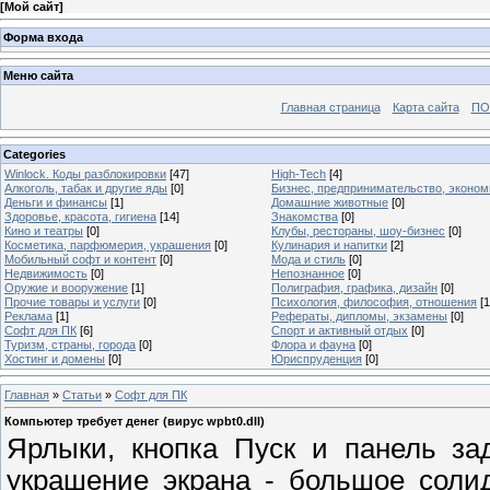
[
Мой сайт
]
Форма входа
Меню сайта
Главная страница
Карта сайта
ПО
Categories
Winlock. Коды разблокировки
[47]
High-Tech
[4]
Алкоголь, табак и другие яды
[0]
Бизнес, предпринимательство, эконом
Деньги и финансы
[1]
Домашние животные
[0]
Здоровье, красота, гигиена
[14]
Знакомства
[0]
Кино и театры
[0]
Клубы, рестораны, шоу-бизнес
[0]
Косметика, парфюмерия, украшения
[0]
Кулинария и напитки
[2]
Мобильный софт и контент
[0]
Мода и стиль
[0]
Недвижимость
[0]
Непознанное
[0]
Оружие и вооружение
[1]
Полиграфия, графика, дизайн
[0]
Прочие товары и услуги
[0]
Психология, философия, отношения
[1
Реклама
[1]
Рефераты, дипломы, экзамены
[0]
Софт для ПК
[6]
Спорт и активный отдых
[0]
Туризм, страны, города
[0]
Флора и фауна
[0]
Хостинг и домены
[0]
Юриспруденция
[0]
Главная
»
Статьи
»
Софт для ПК
Компьютер требует денег (вирус wpbt0.dll)
Ярлыки, кнопка Пуск и панель за
украшение экрана - большое соли