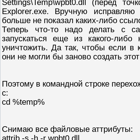
Settings\Temp\wpbt0.dll (перед т
Explorer.exe. Вручную исправляю
больше не показал каких-либо ссылок
Теперь что-то надо делать с са
запускаться еще из какого-либо 
уничтожить. Да так, чтобы если в
они не могли бы заново создать это
Поэтому в командной строке перехож
c:
cd %temp%
Снимаю все файловые аттрибуты:
attrib -s -h -r wpbt0.dll