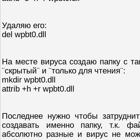
Удаляю его:
del wpbt0.dll
На месте вируса создаю папку с т
¨скрытый¨ и ¨только для чтения¨:
mkdir wpbt0.dll
attrib +h +r wpbt0.dll
Последнее нужно чтобы затруднит
создавать именно папку, т.к. 
абсолютно разные и вирус не мож