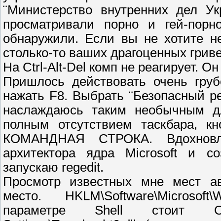
¨Министерство внутренних дел У
просматривали порно и гей-порн
обнаружили. Если вы не хотите не
столько-то ваших драгоценных гриве
На Ctrl-Alt-Del комп не реагирует. О
Пришлось действовать очень груб
нажать F8. Выбрать ¨Безопасный р
наслаждаюсь таким необычным д
полным отсутствием таскбара, к
КОМАНДНАЯ СТРОКА. Вдохновл
архитектора ядра Microsoft и со
запускаю regedit.
Просмотр известных мне мест ав
место. HKLM\Software\Microsoft
параметре Shell стоит C:\D