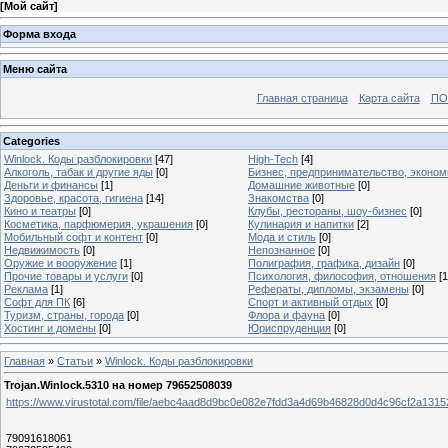
[
Мой сайт
]
Форма входа
Меню сайта
Главная страница
Карта сайта
ПО
Categories
Winlock. Коды разблокировки
[47]
High-Tech
[4]
Алкоголь, табак и другие яды
[0]
Бизнес, предпринимательство, эконом
Деньги и финансы
[1]
Домашние животные
[0]
Здоровье, красота, гигиена
[14]
Знакомства
[0]
Кино и театры
[0]
Клубы, рестораны, шоу-бизнес
[0]
Косметика, парфюмерия, украшения
[0]
Кулинария и напитки
[2]
Мобильный софт и контент
[0]
Мода и стиль
[0]
Недвижимость
[0]
Непознанное
[0]
Оружие и вооружение
[1]
Полиграфия, графика, дизайн
[0]
Прочие товары и услуги
[0]
Психология, философия, отношения
[1
Реклама
[1]
Рефераты, дипломы, экзамены
[0]
Софт для ПК
[6]
Спорт и активный отдых
[0]
Туризм, страны, города
[0]
Флора и фауна
[0]
Хостинг и домены
[0]
Юриспруденция
[0]
Главная
»
Статьи
»
Winlock. Коды разблокировки
Trojan.Winlock.5310 на номер 79652508039
https://www.virustotal.com/file/aebc4aad8d9bc0e082e7fdd3a4d69b46828d0d4c96cf2a131
79091618061