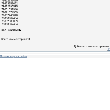
79672535480
79653751652
79672196595
79031032946
79091574969
79637245048
79060967484
79652508039
79060967484
код: 402985507
Всего комментариев
:
0
Добавлять комментарии могу
[
Р
Полная версия сайта