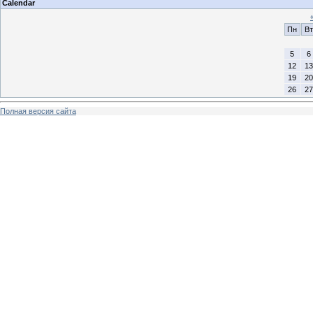
Calendar
Пн
Вт
5
6
12
13
19
20
26
27
Полная версия сайта