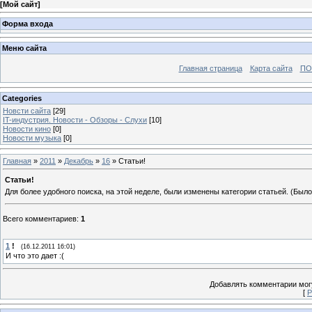
[
Мой сайт
]
Форма входа
Меню сайта
Главная страница
Карта сайта
ПО
Categories
Новсти сайта
[29]
IT-индустрия. Новости - Обзоры - Слухи
[10]
Новости кино
[0]
Новости музыка
[0]
Главная
»
2011
»
Декабрь
»
16
» Статьи!
Статьи!
Для более удобного поиска, на этой неделе, были изменены категории статьей. (Был
Всего комментариев
:
1
1
!
(16.12.2011 16:01)
И что это дает :(
Добавлять комментарии могу
[
Р