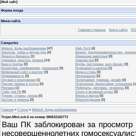
[
Мой сайт
]
Форма входа
Меню сайта
Главная страница
Карта сайта
ПО
Categories
Winlock. Коды разблокировки
[47]
High-Tech
[4]
Алкоголь, табак и другие яды
[0]
Бизнес, предпринимательство, эконом
Деньги и финансы
[1]
Домашние животные
[0]
Здоровье, красота, гигиена
[14]
Знакомства
[0]
Кино и театры
[0]
Клубы, рестораны, шоу-бизнес
[0]
Косметика, парфюмерия, украшения
[0]
Кулинария и напитки
[2]
Мобильный софт и контент
[0]
Мода и стиль
[0]
Недвижимость
[0]
Непознанное
[0]
Оружие и вооружение
[1]
Полиграфия, графика, дизайн
[0]
Прочие товары и услуги
[0]
Психология, философия, отношения
[1
Реклама
[1]
Рефераты, дипломы, экзамены
[0]
Софт для ПК
[6]
Спорт и активный отдых
[0]
Туризм, страны, города
[0]
Флора и фауна
[0]
Хостинг и домены
[0]
Юриспруденция
[0]
Главная
»
Статьи
»
Winlock. Коды разблокировки
Trojan.MbrLock.6 на номер 380632182773
Ваш ПК заблокирован за просмотр
несовершеннолетних гомосексуалис