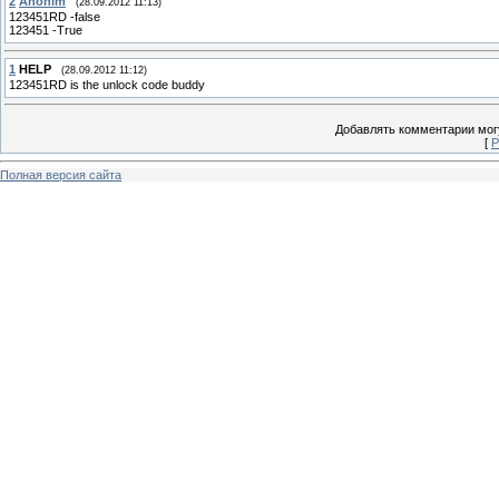
2
Anonim
(28.09.2012 11:13)
123451RD -false
123451 -True
1
HELP
(28.09.2012 11:12)
123451RD is the unlock code buddy
Добавлять комментарии могу
[
Р
Полная версия сайта